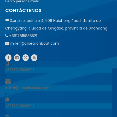
Barco personalizado
CONTÁCTENOS
3.er piso, edificio 4, 506 Huicheng Road, distrito de

Chengyang, ciudad de Qingdao, provincia de Shandong
+8617615836521

millerl@allsealionboat.com

+8617615836521
millerl@allsealionboat.com
+8617615836521