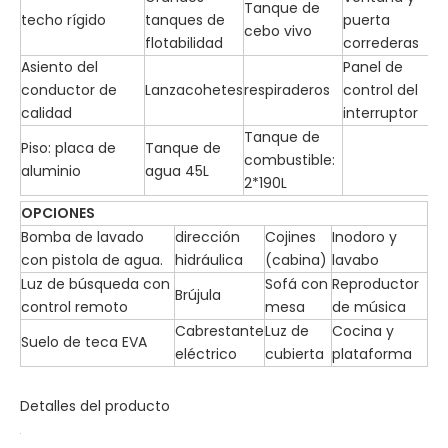
Tanque de
techo rígido
tanques de
puerta
cebo vivo
flotabilidad
correderas
Asiento del
Panel de
conductor de
Lanzacohetes
respiraderos
control del
calidad
interruptor
Tanque de
Piso: placa de
Tanque de
combustible:
aluminio
agua 45L
2*190L
OPCIONES
Bomba de lavado
dirección
Cojines
Inodoro y
con pistola de agua.
hidráulica
(cabina)
lavabo
Luz de búsqueda con
Sofá con
Reproductor
Brújula
control remoto
mesa
de música
Cabrestante
Luz de
Cocina y
Suelo de teca EVA
eléctrico
cubierta
plataforma
Detalles del producto