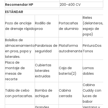
Recomendar HP
200-400 CV
ESTÁNDAR
Rieles
Pozo de anclaje
Rodillo de
Portacañas
(delanteros,
de drenaje rápido
proa
de aluminio
espejo de
popa)
Bolsillos de
almacenamiento
Parabrisas de
Plataforma
Pintura:Dos
en proa, popa y
seguridad
autodrenante
Tonos
laterales.
Placa de
Cubiertas
montaje de
Caja de
Lomos
laterales
mesas de
batería(2)
dobles
extruidas
recorte
Cabina
Tabla de cebo
Bomba de
Cabina
Cuddy con
con portacañas.
achique
cerrada
luces de
babor
Grandes
Ventana y