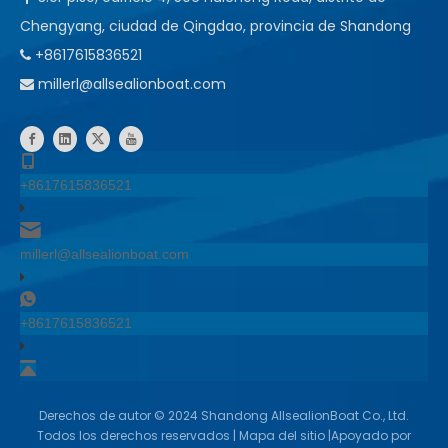
Chengyang, ciudad de Qingdao, provincia de Shandong
+8617615836521

millerl@allsealionboat.com

+8617615836521
millerl@allsealionboat.com
+8617615836521
​Derechos de autor ©
2024
Shandong AllsealionBoat Co., Ltd.
Todos los derechos reservados |
Mapa del sitio
|Apoyado por