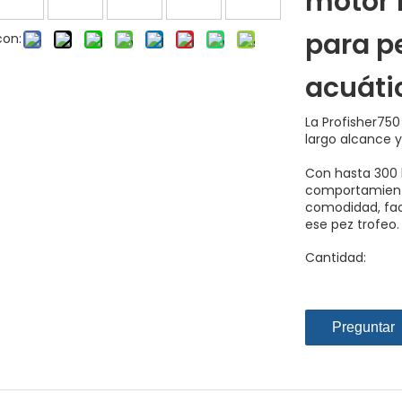
motor 
para pe
con:
acuáti
La Profisher75
largo alcance 
Con hasta 300 l
comportamiento
comodidad, fac
ese pez trofeo.
Cantidad:
Preguntar