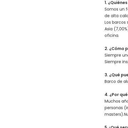
1. ¿Quiéne
Somos un fa
de alta cal
Los barcos 
Asia (7,00%
oficina.
2. ¿Cómo p
Siempre un
Siempre ins
3. ¿Qué p
Barco de al
4. ¿Por qu
Muchos años
personas (i
masters).N
5.¿Qué ser