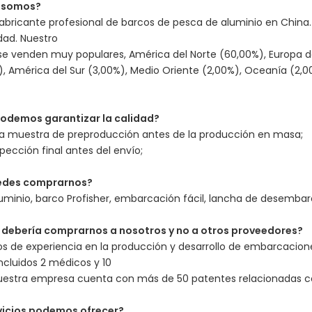
s somos?
bricante profesional de barcos de pesca de aluminio en China. 
idad. Nuestro
se venden muy populares, América del Norte (60,00%), Europa del
), América del Sur (3,00%), Medio Oriente (2,00%), Oceanía (2,00
odemos garantizar la calidad?
a muestra de preproducción antes de la producción en masa;
pección final antes del envío;
uedes comprarnos?
uminio, barco Profisher, embarcación fácil, lancha de desemba
é debería comprarnos a nosotros y no a otros proveedores?
 de experiencia en la producción y desarrollo de embarcacione
ncluidos 2 médicos y 10
uestra empresa cuenta con más de 50 patentes relacionadas co
vicios podemos ofrecer?