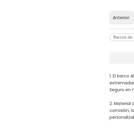
Anterior:
Barcos de 
1. El barco
extremadame
Seguro en m
2. Material 
corrosión, 
personaliza