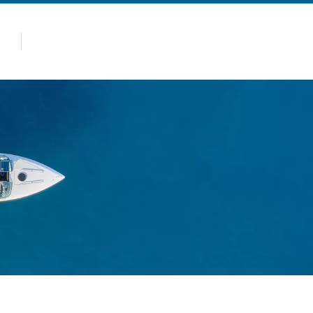
Caliente
Productos
Por qué Allsealion