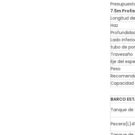
Presupuest
7.5
m Profi
Longitud de
Haz
Profundida
Lado inferio
tubo de po
Travesaño
Eje del esp
Peso
Recomenda
Capacidad 
BARCO ES
Tanque de 
Pecera(L)4
Tanque de 