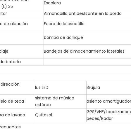
Escalera
(L) 35
rtar
Almohadilla antideslizante en la borda
llo de aleación
Fuera de la escotilla
bomba de achique
laje
Bandejas de almacenamiento laterales
 de batería
 dirección
luz LED
Brújula
sistema de música
elo de teca
asiento amortiguado
estéreo
GPS/VHF/Localizador 
ba de lavado
Quitasol
peces/Radar
frecuentes