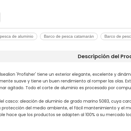
pesca de aluminio
Barco de pesca catamarán
Barco de pesc
Descripción del Pr
 Allsealion 'Profisher' tiene un exterior elegante, excelente y di
nte suave y tiene un buen rendimiento al romper las olas. Ex
ar agitado. Todo el corte de aluminio es procesado por compu
del casco: aleación de aluminio de grado marino 5083, cuya caracte
la protección del medio ambiente, el fácil mantenimiento y el ma
ble hace que los productos se adapten al 100% a su mercado loc