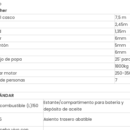
o
sher
l casco
7,5 m
2,45m
d
1,35m
r
6mm
ntón
5mm
6mm
ejo de popa
25' par
1800kg
r motor
250-35
de personas
7
TÁNDAR
Estante/compartimento para batería y
combustible (L)150
depósito de aceite
5
Asiento trasero abatible
cebo vivo con