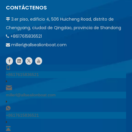
CONTÁCTENOS
3.er piso, edificio 4, 506 Huicheng Road, distrito de

Chengyang, ciudad de Qingdao, provincia de Shandong
+8617615836521

millerl@allsealionboat.com

+8617615836521
millerl@allsealionboat.com
+8617615836521