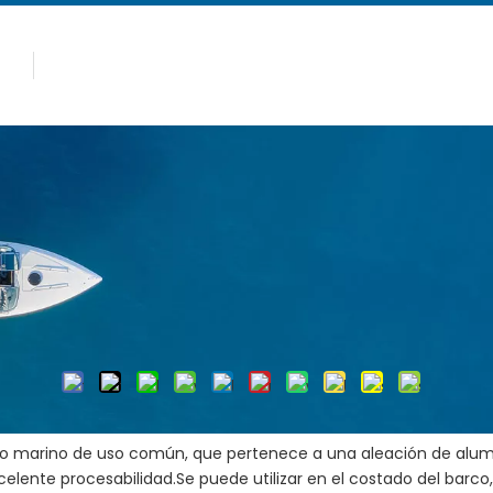
Caliente
Productos
Por qué Allsealion
 barco de aluminio
 de la aplicación del barco de
Autor:Editor del sitio Hora de publicación: 2024-04-11 Ori
Preguntar
inio marino de uso común, que pertenece a una aleación de alum
xcelente procesabilidad.Se puede utilizar en el costado del barco, 