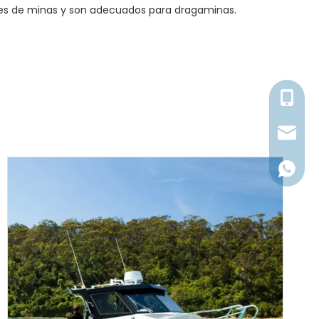
ques de minas y son adecuados para dragaminas.
+86176
millerl@
+86176